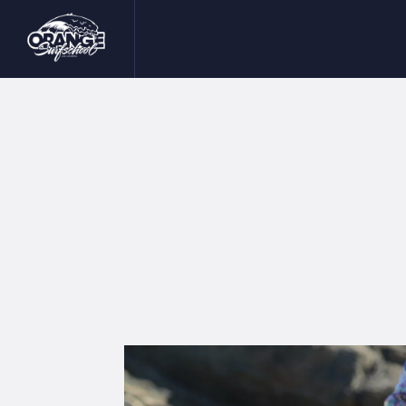
I
S
I
B
C