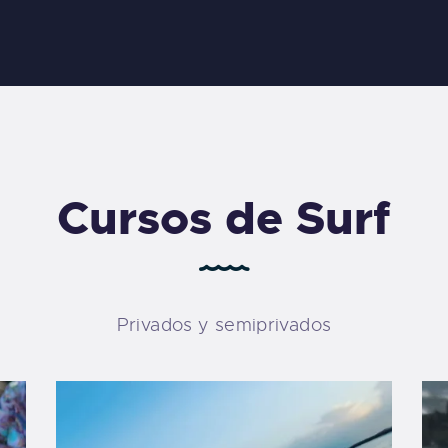
NICIO
OBRE NOSOTROS
ORANGE SURF SCHOOL
NFORMACIÓN
Surf School in Fuerteventura
LOG
Cursos de Surf
ONTACTAR
Privados y semiprivados