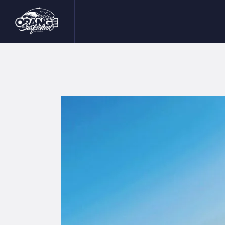
I
S
I
B
C