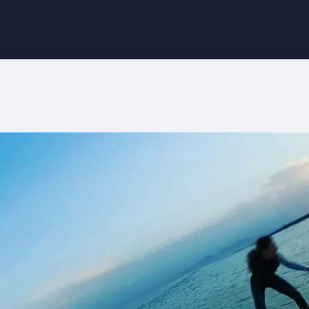
NICIO
OBRE NOSOTROS
ORANGE SURF SCHOOL
NFORMACIÓN
Surf School in Fuerteventura
LOG
ONTACTAR