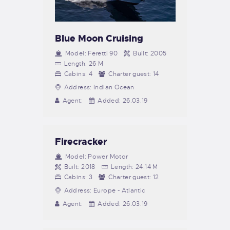
Blue Moon Cruising
Model:
Feretti 90
Built:
2005
Length:
26 M
Cabins:
4
Charter guest:
14
Address:
Indian Ocean
Agent:
Added:
26.03.19
Firecracker
Model:
Power Motor
Built:
2018
Length:
24.14 M
Cabins:
3
Charter guest:
12
Address:
Europe - Atlantic
Agent:
Added:
26.03.19