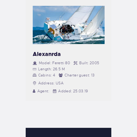
Alexanrda
Model:
Feretti 80
Built:
2005
Length:
26.5 M
Cabins:
4
Charter guest:
13
Address:
USA
Agent:
Added:
25.03.19