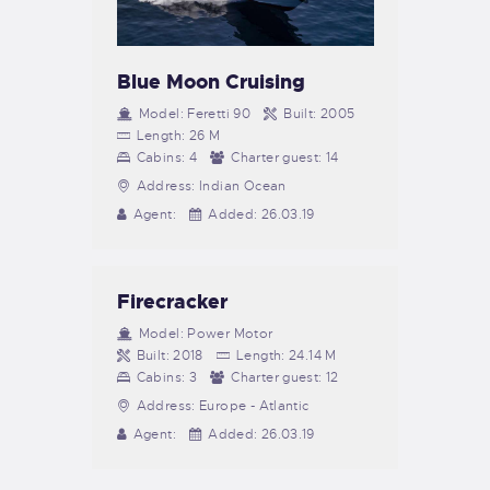
Blue Moon Cruising
Model:
Feretti 90
Built:
2005
Length:
26 M
Cabins:
4
Charter guest:
14
Address:
Indian Ocean
Agent:
Added:
26.03.19
Firecracker
Model:
Power Motor
Built:
2018
Length:
24.14 M
Cabins:
3
Charter guest:
12
Address:
Europe - Atlantic
Agent:
Added:
26.03.19